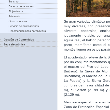
Turismo
Bares y restaurantes
Alojamientos
Artesanía
Su gran variedad climática p
Otros servicios
muy diversas, con presenci
Servicio de notificaciones
silvestre, enebrales, enci
Recomendaciones coronavirus
igualmente notable, con un
Gestión de Contenidos
águila real, el halcón peregri
parte, mamíferos como el cor
Sede electrónica
montés tienen en estos paraj
El accidentado relieve de la 
por un conjunto montañoso qu
el macizo del Pico del Lobo-
Buitrera), la Sierra de Alt
ubicamos), el Macizo de La 
La Puebla) y la Sierra Gor
cumbres de mayor altitud de 
m), el Cerrón (2.199 m) y 
(2.129 m).
Mención especial merecen la 
Zona de Protección Especial 