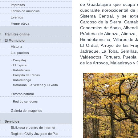
de Guadalajara que ocupa u
Impresos
cuadrante noroccidental de l
Tablón de anuncios
Sistema Central, y se exti
Eventos
Cardoso de la Sierra, Cantal
Hemeroteca
Condemios de Abajo, Albendi
Prádena de Atienza, Atienza
Trámites online
Hiendelaencina, Villares de 
El Municipio
El Ordial, Arroyo de las Fr
Historia
Jadraque, La Toba, Semillas
Los pueblos
Valdesotos, Tortuero, Puebla 
Campillejo
de los Arroyos, Majaelrayo y
El Espinar
Roblelacasa
Campillo de Ranas
Robleluengo
Matallana, La Vereda y El Vado
Entorno natural
Red de senderos
Galería de Imágenes
Servicios
Biblioteca y centro de Internet
Registro Civil y Juzgado de Paz