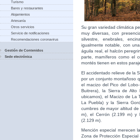
Turismo
Bares y restaurantes
Alojamientos
Artesanía
Su gran variedad climática p
Otros servicios
muy diversas, con presenci
Servicio de notificaciones
silvestre, enebrales, enci
Recomendaciones coronavirus
igualmente notable, con un
Gestión de Contenidos
águila real, el halcón peregri
parte, mamíferos como el cor
Sede electrónica
montés tienen en estos paraj
El accidentado relieve de la 
por un conjunto montañoso qu
el macizo del Pico del Lobo-
Buitrera), la Sierra de Alt
ubicamos), el Macizo de La 
La Puebla) y la Sierra Gor
cumbres de mayor altitud de 
m), el Cerrón (2.199 m) y 
(2.129 m).
Mención especial merecen la 
Zona de Protección Especial 