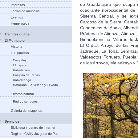
de Guadalajara que ocupa u
Impresos
cuadrante noroccidental de l
Tablón de anuncios
Sistema Central, y se exti
Eventos
Cardoso de la Sierra, Cantal
Hemeroteca
Condemios de Abajo, Albendi
Prádena de Atienza, Atienza
Trámites online
Hiendelaencina, Villares de 
El Municipio
El Ordial, Arroyo de las Fr
Historia
Jadraque, La Toba, Semillas
Los pueblos
Valdesotos, Tortuero, Puebla 
Campillejo
de los Arroyos, Majaelrayo y
El Espinar
Roblelacasa
Campillo de Ranas
Robleluengo
Matallana, La Vereda y El Vado
Entorno natural
Red de senderos
Galería de Imágenes
Servicios
Biblioteca y centro de Internet
Registro Civil y Juzgado de Paz