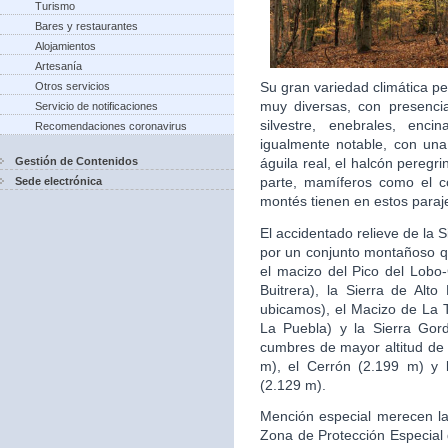
Turismo
Bares y restaurantes
Alojamientos
Artesanía
Su gran variedad climática p
Otros servicios
muy diversas, con presenci
Servicio de notificaciones
silvestre, enebrales, enci
Recomendaciones coronavirus
igualmente notable, con un
Gestión de Contenidos
águila real, el halcón peregri
parte, mamíferos como el cor
Sede electrónica
montés tienen en estos paraj
El accidentado relieve de la 
por un conjunto montañoso qu
el macizo del Pico del Lobo-
Buitrera), la Sierra de Alt
ubicamos), el Macizo de La 
La Puebla) y la Sierra Gor
cumbres de mayor altitud de 
m), el Cerrón (2.199 m) y 
(2.129 m).
Mención especial merecen la 
Zona de Protección Especial 