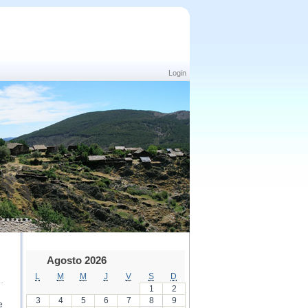
Login
Agosto 2026
L
M
M
J
V
S
D
1
2
3
4
5
6
7
8
9
e