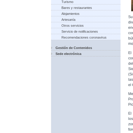
Turismo
Bares y restaurantes
Alojamientos
Su
Artesanía
di
Otros servicios
en
Servicio de notificaciones
co
Recomendaciones coronavirus
búh
mo
Gestión de Contenidos
El
Sede electrónica
co
del
Si
(S
la
el
Me
Pr
Pi
El
lo
zo
fo