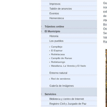
Gu
Impresos
no
Tablón de anuncios
ex
Eventos
de
Hemeroteca
At
Bo
Trámites online
Or
El Municipio
Se
Historia
Va
Los pueblos
Ra
Campillejo
El Espinar
Roblelacasa
Campillo de Ranas
Robleluengo
Matallana, La Vereda y El Vado
Entorno natural
Red de senderos
Galería de Imágenes
Servicios
Biblioteca y centro de Internet
Registro Civil y Juzgado de Paz