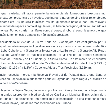
 gran variedad climática permite la existencia de formaciones boscosas mu
versas, con presencia de hayedos, quejigares, pinares de pino silvestre, enebrales
cinares etc.. Su riqueza faunística resulta igualmente notable, con una relevant
munidad de rapaces como el águila real, el halcón peregrino, el buitre leonado o e
o real. Por otra parte, mamíferos como el corzo, el lobo, el zorro, la gineta o el gat
ntés tienen en estos parajes su hábitat más preciado.
 accidentado relieve de la Sierra Norte de Guadalajara está configurado por u
njunto montañoso que incluye diversas sierras y macizos, como el macizo del Pic
 Lobo-Cebollera, la Sierra de la Tejera Negra (La Buitrera), la Sierra de Alto Rey, l
erra del Ocejón (en la que nos ubicamos), el Macizo de La Tornera-Centener
ierras de Concha y de La Puebla) y la Sierra Gorda. En este marco se encuentra
s tres cumbres de mayor altitud de Castilla-La Mancha: el Pico del Lobo (2.273 m)
 Cerrón (2.199 m) y la Peña Cebollera Vieja o Tres Provincias (2.129 m).
nción especial merecen la Reserva Fluvial del río Pelagallinas, y una Zona d
otección Especial de la que forman parte el Hayedo de Tejera Negra y el Macizo de
co del Lobo-Cebollera.
 Hayedo de Tejera Negra, delimitado por los ríos Lillas y Zarzas, constituye uno d
s grandes tesoros de la biodiversidad de Castilla-La Mancha. El microclima de l
na, junto a su aislamiento, ha permitido la conservación de una importante mas
restal de hayas, una de las más meridionales de Europa.