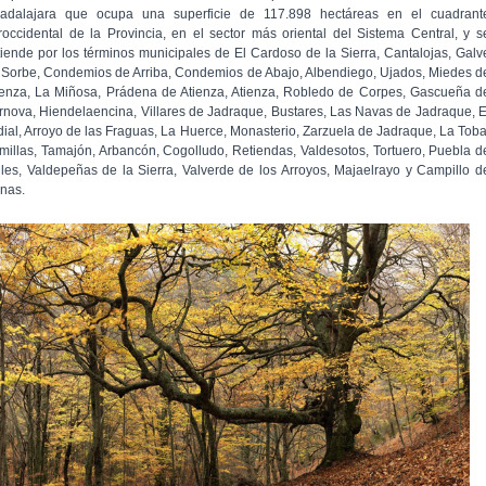
adalajara que ocupa una superficie de 117.898 hectáreas en el cuadrant
roccidental de la Provincia, en el sector más oriental del Sistema Central, y s
tiende por los términos municipales de El Cardoso de la Sierra, Cantalojas, Galv
 Sorbe, Condemios de Arriba, Condemios de Abajo, Albendiego, Ujados, Miedes d
ienza, La Miñosa, Prádena de Atienza, Atienza, Robledo de Corpes, Gascueña d
rnova, Hiendelaencina, Villares de Jadraque, Bustares, Las Navas de Jadraque, E
dial, Arroyo de las Fraguas, La Huerce, Monasterio, Zarzuela de Jadraque, La Toba
millas, Tamajón, Arbancón, Cogolludo, Retiendas, Valdesotos, Tortuero, Puebla d
lles, Valdepeñas de la Sierra, Valverde de los Arroyos, Majaelrayo y Campillo d
nas.