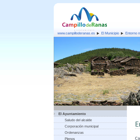
www.campilloderanas.es
El Municipio
Entorno n
El Ayuntamiento
Saludo del alcalde
E
Corporación municipal
Ordenanzas
Ca
Plenos