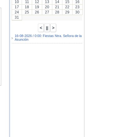
10
11
12
13
14
15
16
17
18
19
20
21
22
23
24
25
26
27
28
29
30
31
16-08-2026 / 0:00: Fiestas Ntra. Señora de la
Asunción