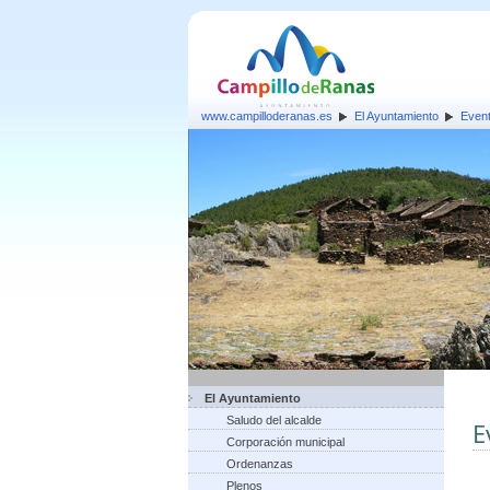
www.campilloderanas.es
El Ayuntamiento
Even
El Ayuntamiento
Saludo del alcalde
E
Corporación municipal
Ordenanzas
Plenos