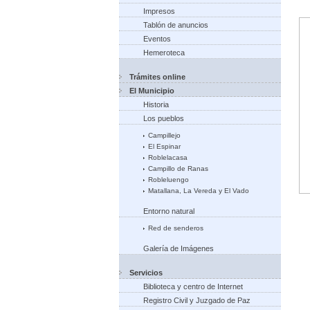
Impresos
Tablón de anuncios
Eventos
Hemeroteca
Trámites online
El Municipio
Historia
Los pueblos
Campillejo
El Espinar
Roblelacasa
Campillo de Ranas
Robleluengo
Matallana, La Vereda y El Vado
Entorno natural
Red de senderos
Galería de Imágenes
Servicios
Biblioteca y centro de Internet
Registro Civil y Juzgado de Paz