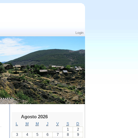
Login
Agosto 2026
L
M
M
J
V
S
D
1
2
3
4
5
6
7
8
9