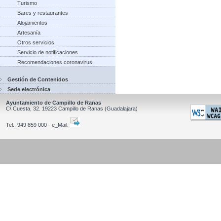
Turismo
Bares y restaurantes
Alojamientos
Artesanía
Otros servicios
Servicio de notificaciones
Recomendaciones coronavirus
Gestión de Contenidos
Sede electrónica
Ayuntamiento de Campillo de Ranas
C\ Cuesta, 32.
19223
Campillo de Ranas
(Guadalajara)
Tel.:
949 859 000 - e_Mail: