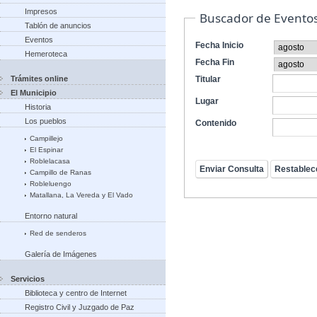
Impresos
Buscador de Evento
Tablón de anuncios
Eventos
Fecha Inicio
Hemeroteca
Fecha Fin
Trámites online
Titular
El Municipio
Lugar
Historia
Los pueblos
Contenido
Campillejo
El Espinar
Roblelacasa
Campillo de Ranas
Robleluengo
Matallana, La Vereda y El Vado
Entorno natural
Red de senderos
Galería de Imágenes
Servicios
Biblioteca y centro de Internet
Registro Civil y Juzgado de Paz