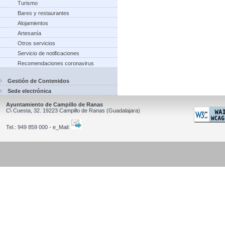
Turismo
Bares y restaurantes
Alojamientos
Artesanía
Otros servicios
Servicio de notificaciones
Recomendaciones coronavirus
Gestión de Contenidos
Sede electrónica
Ayuntamiento de Campillo de Ranas
C\ Cuesta, 32.
19223
Campillo de Ranas
(Guadalajara)
Tel.:
949 859 000 - e_Mail: