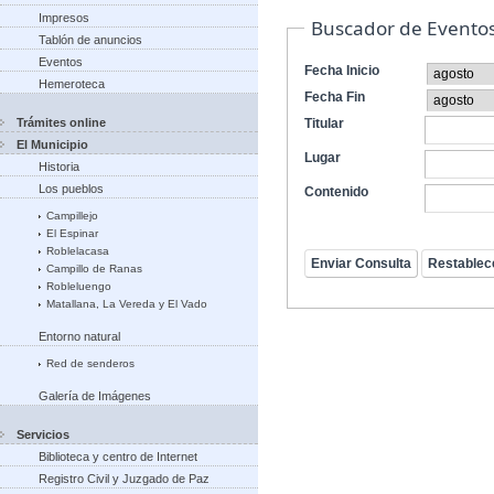
Impresos
Buscador de Evento
Tablón de anuncios
Eventos
Fecha Inicio
Hemeroteca
Fecha Fin
Trámites online
Titular
El Municipio
Lugar
Historia
Los pueblos
Contenido
Campillejo
El Espinar
Roblelacasa
Campillo de Ranas
Robleluengo
Matallana, La Vereda y El Vado
Entorno natural
Red de senderos
Galería de Imágenes
Servicios
Biblioteca y centro de Internet
Registro Civil y Juzgado de Paz