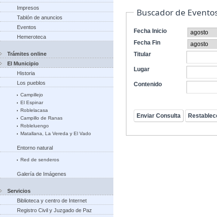
Impresos
Buscador de Evento
Tablón de anuncios
Eventos
Fecha Inicio
Hemeroteca
Fecha Fin
Trámites online
Titular
El Municipio
Lugar
Historia
Los pueblos
Contenido
Campillejo
El Espinar
Roblelacasa
Campillo de Ranas
Robleluengo
Matallana, La Vereda y El Vado
Entorno natural
Red de senderos
Galería de Imágenes
Servicios
Biblioteca y centro de Internet
Registro Civil y Juzgado de Paz