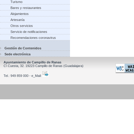
Turismo
Bares y restaurantes
Alojamientos
Artesanía
Otros servicios
Servicio de notificaciones
Recomendaciones coronavirus
Gestión de Contenidos
Sede electrónica
Ayuntamiento de Campillo de Ranas
C\ Cuesta, 32.
19223
Campillo de Ranas
(Guadalajara)
Tel.:
949 859 000 - e_Mail: