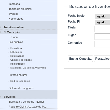
Impresos
Buscador de Evento
Tablón de anuncios
Eventos
Fecha Inicio
Hemeroteca
Fecha Fin
Trámites online
Titular
El Municipio
Lugar
Historia
Los pueblos
Contenido
Campillejo
El Espinar
Roblelacasa
Campillo de Ranas
Robleluengo
Matallana, La Vereda y El Vado
Entorno natural
Red de senderos
Galería de Imágenes
Servicios
Biblioteca y centro de Internet
Registro Civil y Juzgado de Paz