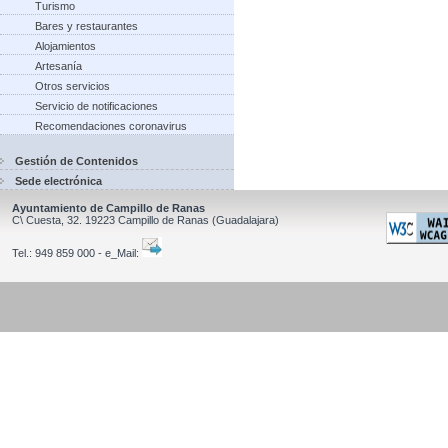
Turismo
Bares y restaurantes
Alojamientos
Artesanía
Otros servicios
Servicio de notificaciones
Recomendaciones coronavirus
Gestión de Contenidos
Sede electrónica
Ayuntamiento de Campillo de Ranas
C\ Cuesta, 32.
19223
Campillo de Ranas
(Guadalajara)
Tel.:
949 859 000 - e_Mail: