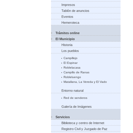
Impresos
Tablón de anuncios
Eventos
Hemeroteca
Trámites online
El Municipio
Historia
Los pueblos
Campillejo
El Espinar
Roblelacasa
Campillo de Ranas
Robleluengo
Matallana, La Vereda y El Vado
Entorno natural
Red de senderos
Galería de Imágenes
Servicios
Biblioteca y centro de Internet
Registro Civil y Juzgado de Paz