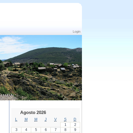
Login
Agosto 2026
L
M
M
J
V
S
D
1
2
3
4
5
6
7
8
9