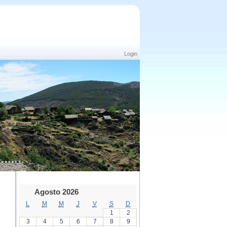
Login
Agosto 2026
L
M
M
J
V
S
D
1
2
3
4
5
6
7
8
9