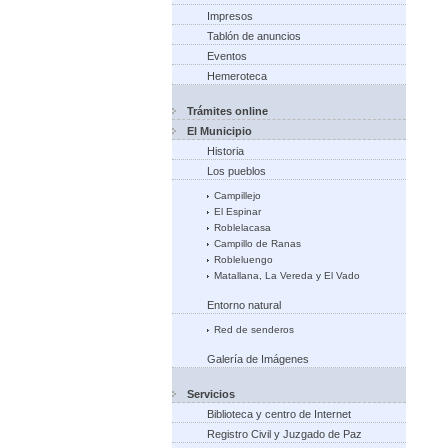
Impresos
Tablón de anuncios
Eventos
Hemeroteca
Trámites online
El Municipio
Historia
Los pueblos
Campillejo
El Espinar
Roblelacasa
Campillo de Ranas
Robleluengo
Matallana, La Vereda y El Vado
Entorno natural
Red de senderos
Galería de Imágenes
Servicios
Biblioteca y centro de Internet
Registro Civil y Juzgado de Paz