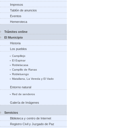
Impresos
Tablón de anuncios
Eventos
Hemeroteca
Trámites online
El Municipio
Historia
Los pueblos
Campillejo
El Espinar
Roblelacasa
Campillo de Ranas
Robleluengo
Matallana, La Vereda y El Vado
Entorno natural
Red de senderos
Galería de Imágenes
Servicios
Biblioteca y centro de Internet
Registro Civil y Juzgado de Paz