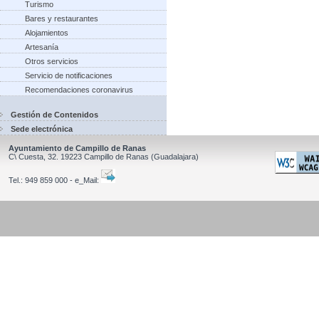
Turismo
Bares y restaurantes
Alojamientos
Artesanía
Otros servicios
Servicio de notificaciones
Recomendaciones coronavirus
Gestión de Contenidos
Sede electrónica
Ayuntamiento de Campillo de Ranas
C\ Cuesta, 32.
19223
Campillo de Ranas
(Guadalajara)
Tel.:
949 859 000 - e_Mail: