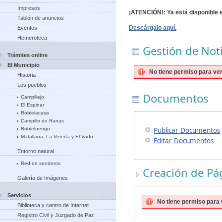
Impresos
¡ATENCIÓN!
: Ya está disponible 
Tablón de anuncios
Descárgalo aquí.
Eventos
Hemeroteca
Gestión de Noti
Trámites online
El Municipio
No tiene permiso para ver
Historia
Los pueblos
Documentos
Campillejo
El Espinar
Roblelacasa
Campillo de Ranas
Robleluengo
Publicar Documentos
Matallana, La Vereda y El Vado
Editar Documentos
Entorno natural
Red de senderos
Creación de Pá
Galería de Imágenes
Servicios
No tiene permiso para v
Biblioteca y centro de Internet
Registro Civil y Juzgado de Paz