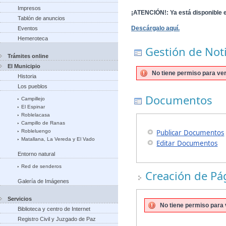
Impresos
¡ATENCIÓN!
: Ya está disponible 
Tablón de anuncios
Descárgalo aquí.
Eventos
Hemeroteca
Gestión de Noti
Trámites online
El Municipio
No tiene permiso para ver
Historia
Los pueblos
Documentos
Campillejo
El Espinar
Roblelacasa
Campillo de Ranas
Robleluengo
Publicar Documentos
Matallana, La Vereda y El Vado
Editar Documentos
Entorno natural
Red de senderos
Creación de Pá
Galería de Imágenes
Servicios
No tiene permiso para v
Biblioteca y centro de Internet
Registro Civil y Juzgado de Paz