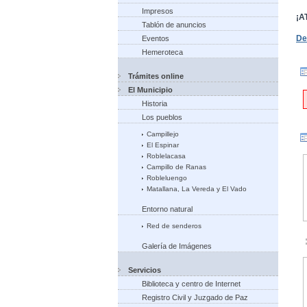
Impresos
¡A
Tablón de anuncios
De
Eventos
Hemeroteca
Trámites online
El Municipio
Historia
Los pueblos
Campillejo
El Espinar
Roblelacasa
Campillo de Ranas
Robleluengo
Matallana, La Vereda y El Vado
Entorno natural
Red de senderos
Galería de Imágenes
Servicios
Biblioteca y centro de Internet
Registro Civil y Juzgado de Paz