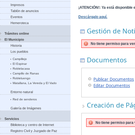
Impresos
¡ATENCIÓN!
: Ya está disponible 
Tablón de anuncios
Descárgalo aquí.
Eventos
Hemeroteca
Gestión de Noti
Trámites online
El Municipio
No tiene permiso para ver
Historia
Los pueblos
Documentos
Campillejo
El Espinar
Roblelacasa
Campillo de Ranas
Robleluengo
Publicar Documentos
Matallana, La Vereda y El Vado
Editar Documentos
Entorno natural
Red de senderos
Creación de Pá
Galería de Imágenes
Servicios
No tiene permiso para v
Biblioteca y centro de Internet
Registro Civil y Juzgado de Paz