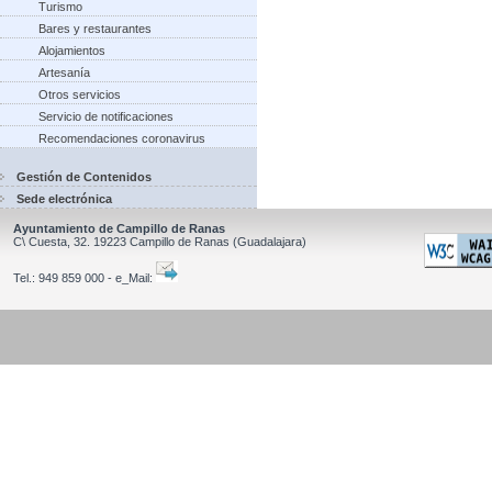
Turismo
Bares y restaurantes
Alojamientos
Artesanía
Otros servicios
Servicio de notificaciones
Recomendaciones coronavirus
Gestión de Contenidos
Sede electrónica
Ayuntamiento de Campillo de Ranas
C\ Cuesta, 32.
19223
Campillo de Ranas
(Guadalajara)
Tel.:
949 859 000 - e_Mail: