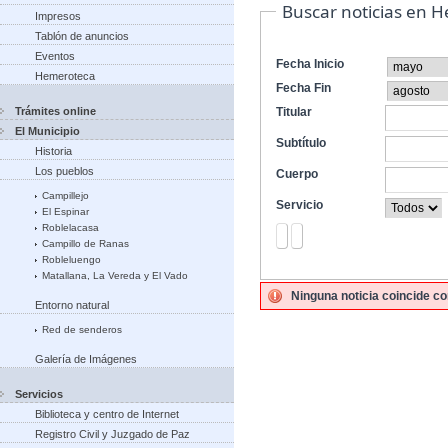
Buscar noticias en 
Impresos
Tablón de anuncios
Eventos
Fecha Inicio
Hemeroteca
Fecha Fin
Trámites online
Titular
El Municipio
Subtítulo
Historia
Los pueblos
Cuerpo
Campillejo
Servicio
El Espinar
Roblelacasa
Campillo de Ranas
Robleluengo
Matallana, La Vereda y El Vado
Ninguna noticia coincide co
Entorno natural
Red de senderos
Galería de Imágenes
Servicios
Biblioteca y centro de Internet
Registro Civil y Juzgado de Paz