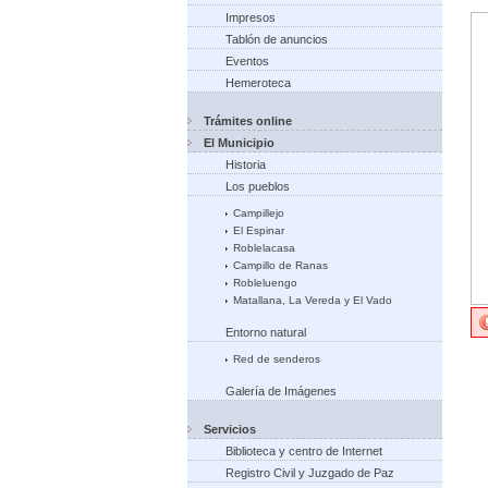
Impresos
Tablón de anuncios
Eventos
Hemeroteca
Trámites online
El Municipio
Historia
Los pueblos
Campillejo
El Espinar
Roblelacasa
Campillo de Ranas
Robleluengo
Matallana, La Vereda y El Vado
Entorno natural
Red de senderos
Galería de Imágenes
Servicios
Biblioteca y centro de Internet
Registro Civil y Juzgado de Paz