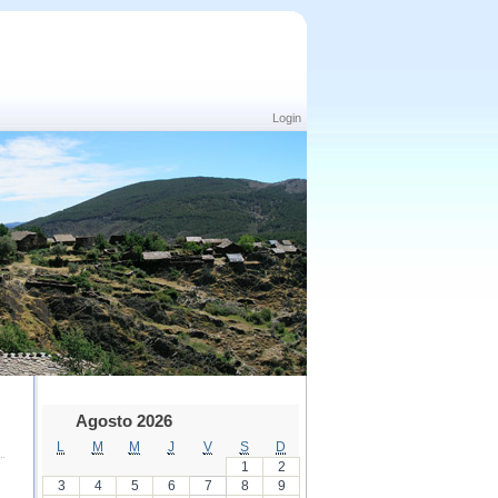
Login
Agosto 2026
L
M
M
J
V
S
D
1
2
3
4
5
6
7
8
9