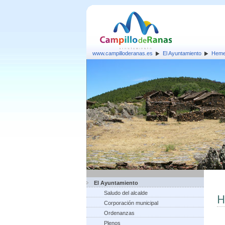
www.campilloderanas.es
El Ayuntamiento
Heme
El Ayuntamiento
Saludo del alcalde
H
Corporación municipal
Ordenanzas
Plenos