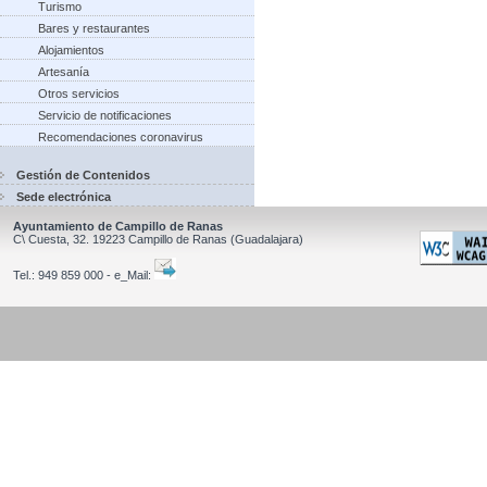
Turismo
Bares y restaurantes
Alojamientos
Artesanía
Otros servicios
Servicio de notificaciones
Recomendaciones coronavirus
Gestión de Contenidos
Sede electrónica
Ayuntamiento de Campillo de Ranas
C\ Cuesta, 32.
19223
Campillo de Ranas
(Guadalajara)
Tel.:
949 859 000 - e_Mail: