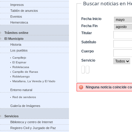
Buscar noticias en 
Impresos
Tablón de anuncios
Eventos
Fecha Inicio
Hemeroteca
Fecha Fin
Trámites online
Titular
El Municipio
Subtítulo
Historia
Los pueblos
Cuerpo
Campillejo
Servicio
El Espinar
Roblelacasa
Campillo de Ranas
Robleluengo
Matallana, La Vereda y El Vado
Ninguna noticia coincide co
Entorno natural
Red de senderos
Galería de Imágenes
Servicios
Biblioteca y centro de Internet
Registro Civil y Juzgado de Paz