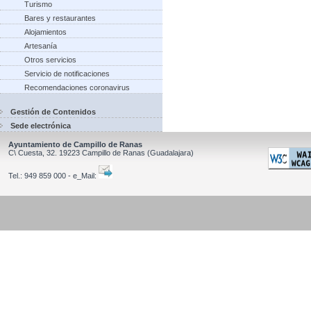
Turismo
Bares y restaurantes
Alojamientos
Artesanía
Otros servicios
Servicio de notificaciones
Recomendaciones coronavirus
Gestión de Contenidos
Sede electrónica
Ayuntamiento de Campillo de Ranas
C\ Cuesta, 32.
19223
Campillo de Ranas
(Guadalajara)
Tel.:
949 859 000 - e_Mail: