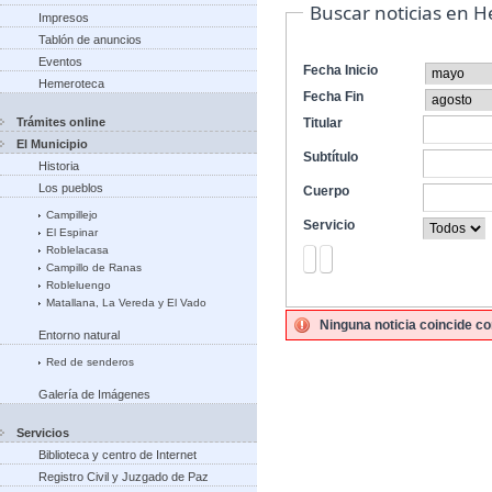
Buscar noticias en 
Impresos
Tablón de anuncios
Eventos
Fecha Inicio
Hemeroteca
Fecha Fin
Trámites online
Titular
El Municipio
Subtítulo
Historia
Los pueblos
Cuerpo
Campillejo
Servicio
El Espinar
Roblelacasa
Campillo de Ranas
Robleluengo
Matallana, La Vereda y El Vado
Ninguna noticia coincide co
Entorno natural
Red de senderos
Galería de Imágenes
Servicios
Biblioteca y centro de Internet
Registro Civil y Juzgado de Paz