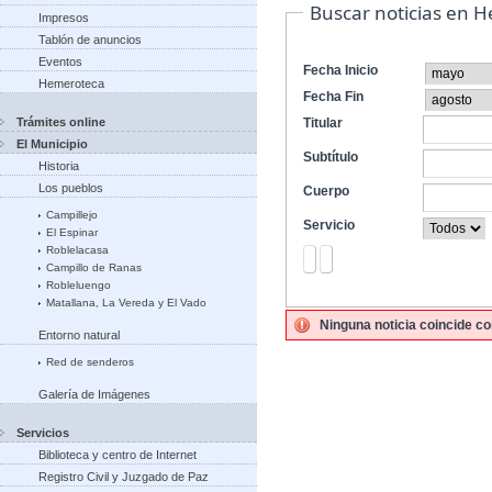
Buscar noticias en 
Impresos
Tablón de anuncios
Eventos
Fecha Inicio
Hemeroteca
Fecha Fin
Trámites online
Titular
El Municipio
Subtítulo
Historia
Los pueblos
Cuerpo
Campillejo
Servicio
El Espinar
Roblelacasa
Campillo de Ranas
Robleluengo
Matallana, La Vereda y El Vado
Ninguna noticia coincide co
Entorno natural
Red de senderos
Galería de Imágenes
Servicios
Biblioteca y centro de Internet
Registro Civil y Juzgado de Paz