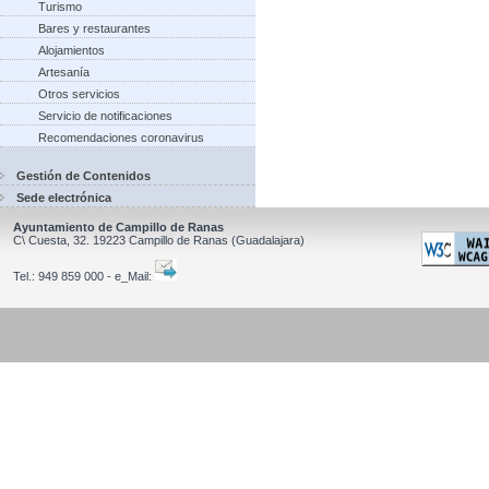
Turismo
Bares y restaurantes
Alojamientos
Artesanía
Otros servicios
Servicio de notificaciones
Recomendaciones coronavirus
Gestión de Contenidos
Sede electrónica
Ayuntamiento de Campillo de Ranas
C\ Cuesta, 32.
19223
Campillo de Ranas
(Guadalajara)
Tel.:
949 859 000 - e_Mail: