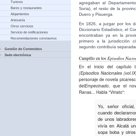
Turismo
agregaban al Departamento
Soria), el resto de la provi
Bares y restaurantes
Duero y Pisuerga.
Alojamientos
Artesanía
En 1826, a juzgar por los d
Otros servicios
Diccionario Estadístico, el 
Servicio de notificaciones
encontraban ya en la provi
Recomendaciones coronavirus
primero a la jurisdicción c
segundo contribuía separad
Gestión de Contenidos
Sede electrónica
Campillo en los
Episodios Nacio
En el inicio del capítulo
(Episodios Nacionales (vol.IX
personaje de novela picaresca,
del
Empecinado
, que el nov
Ranas... Habla "Viriato":
Yo, señor oficia
cuando declaramos
de unos labradore
vivía en Alcalá u
sopa boba y otro