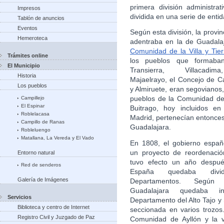
primera división administr
Impresos
dividida en una serie de enti
Tablón de anuncios
Eventos
Según esta división, la provi
Hemeroteca
adentraba en la de Guadalaj
Comunidad de la Villa y Tier
Trámites online
los pueblos que formab
El Municipio
Transierra, Villacadim
Historia
Majaelrayo, el Concejo de C
Los pueblos
y Almiruete, eran segovianos,
pueblos de la Comunidad de 
Campillejo
El Espinar
Buitrago, hoy incluidos en
Roblelacasa
Madrid, pertenecían entonces 
Campillo de Ranas
Guadalajara.
Robleluengo
Matallana, La Vereda y El Vado
En 1808, el gobierno espa
un proyecto de reordenació
Entorno natural
tuvo efecto un año despué
Red de senderos
España quedaba div
Galería de Imágenes
Departamentos. Según e
Guadalajara quedaba i
Servicios
Departamento del Alto Tajo 
Biblioteca y centro de Internet
seccionada en varios trozos.
Registro Civil y Juzgado de Paz
Comunidad de Ayllón y la v