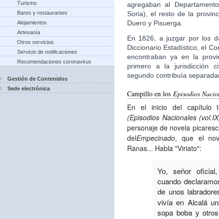
Turismo
agregaban al Departamento
Soria), el resto de la provi
Bares y restaurantes
Duero y Pisuerga.
Alojamientos
Artesanía
En 1826, a juzgar por los d
Otros servicios
Diccionario Estadístico, el 
Servicio de notificaciones
encontraban ya en la provi
Recomendaciones coronavirus
primero a la jurisdicción c
segundo contribuía separad
Gestión de Contenidos
Sede electrónica
Campillo en los
Episodios Nacio
En el inicio del capítulo
(Episodios Nacionales (vol.IX
personaje de novela picaresca,
del
Empecinado
, que el nov
Ranas... Habla "Viriato":
Yo, señor oficia
cuando declaramos
de unos labradore
vivía en Alcalá u
sopa boba y otro