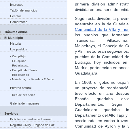
primera división administr
Impresos
dividida en una serie de enti
Tablón de anuncios
Eventos
Según esta división, la provi
Hemeroteca
adentraba en la de Guadalaj
Comunidad de la Villa y Tier
Trámites online
los pueblos que formab
El Municipio
Transierra, Villacadim
Historia
Majaelrayo, el Concejo de C
Los pueblos
y Almiruete, eran segovianos,
pueblos de la Comunidad de 
Campillejo
El Espinar
Buitrago, hoy incluidos en
Roblelacasa
Madrid, pertenecían entonces 
Campillo de Ranas
Guadalajara.
Robleluengo
Matallana, La Vereda y El Vado
En 1808, el gobierno espa
un proyecto de reordenació
Entorno natural
tuvo efecto un año despué
Red de senderos
España quedaba div
Galería de Imágenes
Departamentos. Según e
Guadalajara quedaba i
Servicios
Departamento del Alto Tajo 
Biblioteca y centro de Internet
seccionada en varios trozos.
Registro Civil y Juzgado de Paz
Comunidad de Ayllón y la v