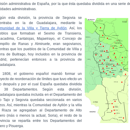
visión administrativa de España, por la que ésta quedaba dividida en una serie d
tidades administrativas.
gún esta división, la provincia de Segovia se
entraba en la de Guadalajara, mediante la
munidad de la Villa y Tierra de Ayllón
. Así, los
eblos que formaban el Sexmo de Transierra,
llacadima, Cantalojas, Majaelrayo, el Concejo de
mpillo de Ranas y Almiruete, eran segovianos,
entras que los pueblos de la Comunidad de Villa y
erra de Buitrago, hoy incluidos en la provincia de
drid, pertenecían entonces a la provincia de
adalajara.
 1808, el gobierno español mandó formar un
oyecto de reordenación de límites que tuvo efecto un
o después y por el cual España quedaba dividida
 38 Departamentos. Según esta división,
adalajara quedaba incluida en el Departamento del
to Tajo y Segovia quedaba seccionada en varios
ozos. Así, mientras la Comunidad de Ayllón y la villa
 Riaza se agregaban al Departamento de Alto
ero (más o menos la actual, Soria), el resto de la
ovincia se repartía entre los Departamentos del
ero y Pisuerga.