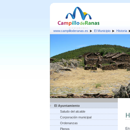
www.campilloderanas.es
El Municipio
Historia
El Ayuntamiento
Saludo del alcalde
H
Corporación municipal
Ordenanzas
En
Plenos