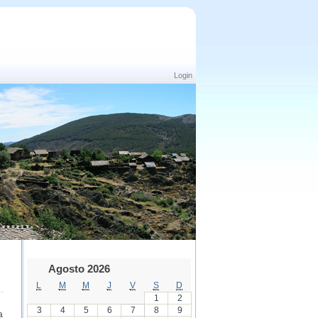
Login
Agosto 2026
L
M
M
J
V
S
D
1
2
3
4
5
6
7
8
9
a