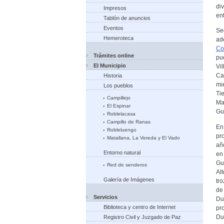
di
Impresos
en
Tablón de anuncios
Eventos
Se
Hemeroteca
ad
Co
Trámites online
pu
El Municipio
Vi
Ca
Historia
mi
Los pueblos
Ti
Campillejo
Ma
El Espinar
Gu
Roblelacasa
Campillo de Ranas
En
Robleluengo
pr
Matallana, La Vereda y El Vado
añ
Entorno natural
en
Gu
Red de senderos
Al
Galería de Imágenes
tr
de
Servicios
Du
Biblioteca y centro de Internet
pr
Du
Registro Civil y Juzgado de Paz