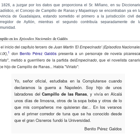
 1826, a juzgar por los datos que proporciona el Sr. Miñano, en su Diccionari
tadístico, el Concejo de Campillo de Ranas y Majaelrayo se encontraban ya en l
ovincia de Guadalajara, estando sometido el primero a la jurisdicción civil de
rregidor de Ayllón, mientras el segundo contribuía separadamente de l
munidad.
pillo en los
Episodios Nacionales
de Galdós
el inicio del capítulo tercero de
Juan Martín 'El Empecinado' (Episodios Nacionale
1
l.IX)
,
don
Benito Pérez Galdós
presenta a un personaje de novela picaresca
riato", metido a guerrillero de la partida del
Empecinado
, que el novelista canari
ce hijo de Campillo de Ranas... Habla "Viriato":
Yo, señor oficial, estudiaba en la Complutense cuando
declaramos la guerra a Napoleón. Soy hijo de unos
labradores del
Campillo de las Ranas
, y vivía en Alcalá
unos días de limosna, otros de la sopa boba y otros de lo
que mis compañeros me quisieran dar... En los veranos
era el primer corredor de tuna que se ha conocido desde
que el gran Cisneros fundó la Universidad.
Benito Pérez Galdos