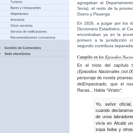
Turismo
agregaban al Departamento
Soria), el resto de la provi
Bares y restaurantes
Duero y Pisuerga.
Alojamientos
Artesanía
En 1826, a juzgar por los d
Otros servicios
Diccionario Estadístico, el 
Servicio de notificaciones
encontraban ya en la provi
Recomendaciones coronavirus
primero a la jurisdicción c
segundo contribuía separad
Gestión de Contenidos
Sede electrónica
Campillo en los
Episodios Nacio
En el inicio del capítulo
(Episodios Nacionales (vol.IX
personaje de novela picaresca,
del
Empecinado
, que el nov
Ranas... Habla "Viriato":
Yo, señor oficia
cuando declaramos
de unos labradore
vivía en Alcalá u
sopa boba y otro