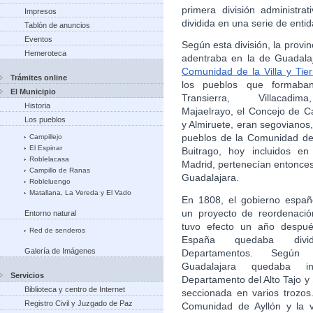
primera división administr
Impresos
dividida en una serie de enti
Tablón de anuncios
Eventos
Según esta división, la provi
Hemeroteca
adentraba en la de Guadalaj
Comunidad de la Villa y Tier
Trámites online
los pueblos que formab
El Municipio
Transierra, Villacadim
Historia
Majaelrayo, el Concejo de C
Los pueblos
y Almiruete, eran segovianos,
pueblos de la Comunidad de 
Campillejo
El Espinar
Buitrago, hoy incluidos en
Roblelacasa
Madrid, pertenecían entonces 
Campillo de Ranas
Guadalajara.
Robleluengo
Matallana, La Vereda y El Vado
En 1808, el gobierno espa
un proyecto de reordenació
Entorno natural
tuvo efecto un año despué
Red de senderos
España quedaba div
Galería de Imágenes
Departamentos. Según e
Guadalajara quedaba i
Servicios
Departamento del Alto Tajo 
Biblioteca y centro de Internet
seccionada en varios trozos.
Registro Civil y Juzgado de Paz
Comunidad de Ayllón y la v