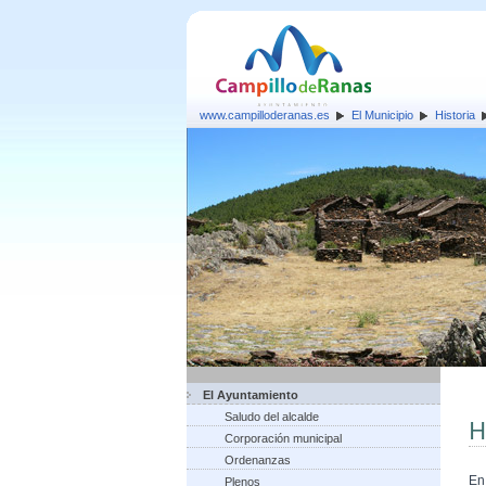
www.campilloderanas.es
El Municipio
Historia
El Ayuntamiento
Saludo del alcalde
H
Corporación municipal
Ordenanzas
En
Plenos