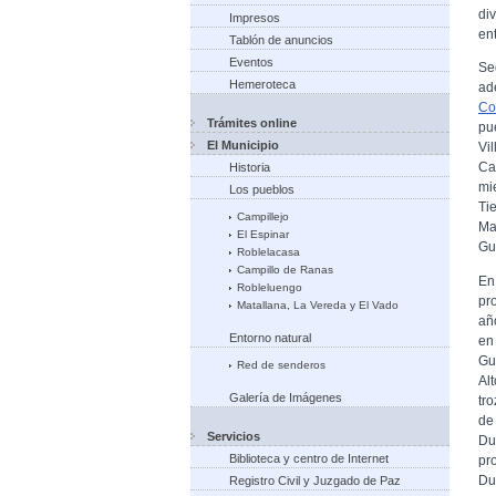
di
Impresos
en
Tablón de anuncios
Eventos
Se
Hemeroteca
ad
Co
Trámites online
pu
El Municipio
Vi
Ca
Historia
mi
Los pueblos
Ti
Campillejo
Ma
El Espinar
Gu
Roblelacasa
Campillo de Ranas
En
Robleluengo
pr
Matallana, La Vereda y El Vado
añ
Entorno natural
en
Gu
Red de senderos
Al
Galería de Imágenes
tr
de
Servicios
Du
Biblioteca y centro de Internet
pr
Du
Registro Civil y Juzgado de Paz