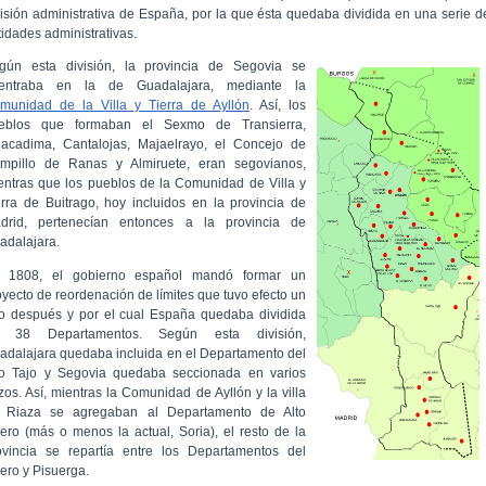
visión administrativa de España, por la que ésta quedaba dividida en una serie d
tidades administrativas.
gún esta división, la provincia de Segovia se
entraba en la de Guadalajara, mediante la
munidad de la Villa y Tierra de Ayllón
. Así, los
eblos que formaban el Sexmo de Transierra,
llacadima, Cantalojas, Majaelrayo, el Concejo de
mpillo de Ranas y Almiruete, eran segovianos,
entras que los pueblos de la Comunidad de Villa y
erra de Buitrago, hoy incluidos en la provincia de
drid, pertenecían entonces a la provincia de
adalajara.
 1808, el gobierno español mandó formar un
oyecto de reordenación de límites que tuvo efecto un
o después y por el cual España quedaba dividida
 38 Departamentos. Según esta división,
adalajara quedaba incluida en el Departamento del
to Tajo y Segovia quedaba seccionada en varios
ozos. Así, mientras la Comunidad de Ayllón y la villa
 Riaza se agregaban al Departamento de Alto
ero (más o menos la actual, Soria), el resto de la
ovincia se repartía entre los Departamentos del
ero y Pisuerga.