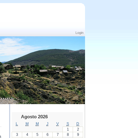
Login
Agosto 2026
L
M
M
J
V
S
D
1
2
3
4
5
6
7
8
9
a