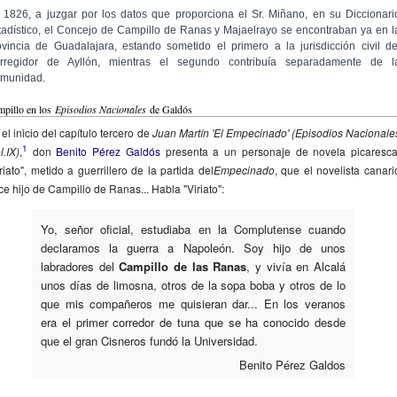
 1826, a juzgar por los datos que proporciona el Sr. Miñano, en su Diccionari
tadístico, el Concejo de Campillo de Ranas y Majaelrayo se encontraban ya en l
ovincia de Guadalajara, estando sometido el primero a la jurisdicción civil de
rregidor de Ayllón, mientras el segundo contribuía separadamente de l
munidad.
pillo en los
Episodios Nacionales
de Galdós
el inicio del capítulo tercero de
Juan Martín 'El Empecinado' (Episodios Nacionale
1
l.IX)
,
don
Benito Pérez Galdós
presenta a un personaje de novela picaresca
riato", metido a guerrillero de la partida del
Empecinado
, que el novelista canari
ce hijo de Campillo de Ranas... Habla "Viriato":
Yo, señor oficial, estudiaba en la Complutense cuando
declaramos la guerra a Napoleón. Soy hijo de unos
labradores del
Campillo de las Ranas
, y vivía en Alcalá
unos días de limosna, otros de la sopa boba y otros de lo
que mis compañeros me quisieran dar... En los veranos
era el primer corredor de tuna que se ha conocido desde
que el gran Cisneros fundó la Universidad.
Benito Pérez Galdos