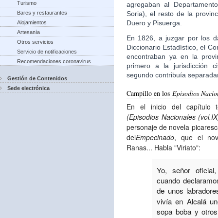
Turismo
agregaban al Departamento
Soria), el resto de la provi
Bares y restaurantes
Duero y Pisuerga.
Alojamientos
Artesanía
En 1826, a juzgar por los d
Otros servicios
Diccionario Estadístico, el 
Servicio de notificaciones
encontraban ya en la provi
Recomendaciones coronavirus
primero a la jurisdicción c
segundo contribuía separad
Gestión de Contenidos
Sede electrónica
Campillo en los
Episodios Nacio
En el inicio del capítulo
(Episodios Nacionales (vol.IX
personaje de novela picaresca,
del
Empecinado
, que el nov
Ranas... Habla "Viriato":
Yo, señor oficia
cuando declaramos
de unos labradore
vivía en Alcalá u
sopa boba y otro