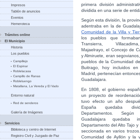
primera división administr
Impresos
dividida en una serie de enti
Tablón de anuncios
Eventos
Según esta división, la provi
Hemeroteca
adentraba en la de Guadalaj
Comunidad de la Villa y Tier
Trámites online
los pueblos que formab
El Municipio
Transierra, Villacadim
Historia
Majaelrayo, el Concejo de C
Los pueblos
y Almiruete, eran segovianos,
pueblos de la Comunidad de 
Campillejo
El Espinar
Buitrago, hoy incluidos en
Roblelacasa
Madrid, pertenecían entonces 
Campillo de Ranas
Guadalajara.
Robleluengo
Matallana, La Vereda y El Vado
En 1808, el gobierno espa
un proyecto de reordenació
Entorno natural
tuvo efecto un año despué
Red de senderos
España quedaba div
Galería de Imágenes
Departamentos. Según e
Guadalajara quedaba i
Servicios
Departamento del Alto Tajo 
Biblioteca y centro de Internet
seccionada en varios trozos.
Registro Civil y Juzgado de Paz
Comunidad de Ayllón y la v