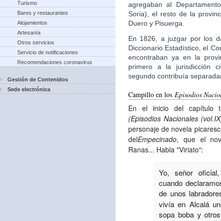
Turismo
agregaban al Departamento
Soria), el resto de la provi
Bares y restaurantes
Duero y Pisuerga.
Alojamientos
Artesanía
En 1826, a juzgar por los d
Otros servicios
Diccionario Estadístico, el 
Servicio de notificaciones
encontraban ya en la provi
Recomendaciones coronavirus
primero a la jurisdicción c
segundo contribuía separad
Gestión de Contenidos
Sede electrónica
Campillo en los
Episodios Nacio
En el inicio del capítulo
(Episodios Nacionales (vol.IX
personaje de novela picaresca,
del
Empecinado
, que el nov
Ranas... Habla "Viriato":
Yo, señor oficia
cuando declaramos
de unos labradore
vivía en Alcalá u
sopa boba y otro