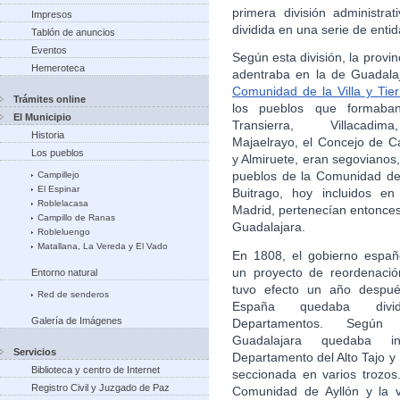
primera división administr
Impresos
dividida en una serie de enti
Tablón de anuncios
Eventos
Según esta división, la provi
Hemeroteca
adentraba en la de Guadalaj
Comunidad de la Villa y Tier
Trámites online
los pueblos que formab
El Municipio
Transierra, Villacadim
Historia
Majaelrayo, el Concejo de C
Los pueblos
y Almiruete, eran segovianos,
pueblos de la Comunidad de 
Campillejo
El Espinar
Buitrago, hoy incluidos en
Roblelacasa
Madrid, pertenecían entonces 
Campillo de Ranas
Guadalajara.
Robleluengo
Matallana, La Vereda y El Vado
En 1808, el gobierno espa
un proyecto de reordenació
Entorno natural
tuvo efecto un año despué
Red de senderos
España quedaba div
Galería de Imágenes
Departamentos. Según e
Guadalajara quedaba i
Servicios
Departamento del Alto Tajo 
Biblioteca y centro de Internet
seccionada en varios trozos.
Registro Civil y Juzgado de Paz
Comunidad de Ayllón y la v