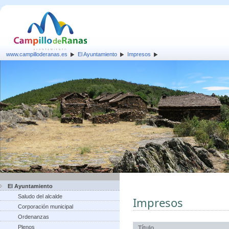
www.campilloderanas.es
El Ayuntamiento
Impresos
El Ayuntamiento
Saludo del alcalde
Impresos
Corporación municipal
Ordenanzas
Plenos
Título