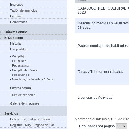
Impresos
CATALOGO_RED_CULTURAL_
Tablón de anuncios
2023
Eventos
Hemeroteca
Resolución medidas nivel III ref
de 2021
Trámites online
El Municipio
Historia
Padron municipal de habitantes
Los pueblos
Campillejo
El Espinar
Roblelacasa
Campillo de Ranas
Tasas y Tributos municipales
Robleluengo
Matallana, La Vereda y El Vado
Entorno natural
Red de senderos
Licencias de Actividad
Galería de Imágenes
Servicios
Mostrando el intervalo 1 - 5 de 8 r
Biblioteca y centro de Internet
Registro Civil y Juzgado de Paz
(Cambiar
Resultados por página