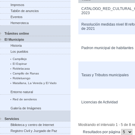
Impresos
CATALOGO_RED_CULTURAL_
Tablón de anuncios
2023
Eventos
Hemeroteca
Resolución medidas nivel III ref
de 2021
Trámites online
El Municipio
Historia
Padron municipal de habitantes
Los pueblos
Campillejo
El Espinar
Roblelacasa
Campillo de Ranas
Tasas y Tributos municipales
Robleluengo
Matallana, La Vereda y El Vado
Entorno natural
Red de senderos
Licencias de Actividad
Galería de Imágenes
Servicios
Mostrando el intervalo 1 - 5 de 8 r
Biblioteca y centro de Internet
Registro Civil y Juzgado de Paz
(Cambiar
Resultados por página