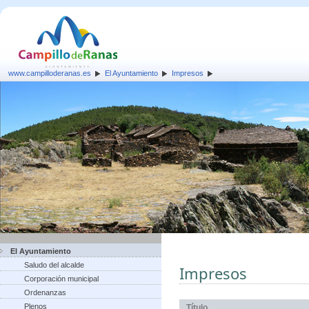
www.campilloderanas.es
El Ayuntamiento
Impresos
El Ayuntamiento
Saludo del alcalde
Impresos
Corporación municipal
Ordenanzas
Plenos
Título