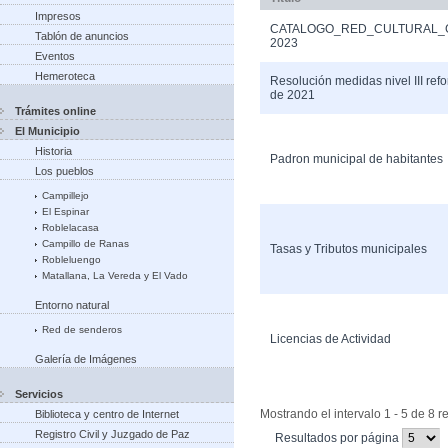
Impresos
CATALOGO_RED_CULTURAL_
Tablón de anuncios
2023
Eventos
Hemeroteca
Resolución medidas nivel III ref
de 2021
Trámites online
El Municipio
Historia
Padron municipal de habitantes
Los pueblos
Campillejo
El Espinar
Roblelacasa
Campillo de Ranas
Tasas y Tributos municipales
Robleluengo
Matallana, La Vereda y El Vado
Entorno natural
Red de senderos
Licencias de Actividad
Galería de Imágenes
Servicios
Mostrando el intervalo 1 - 5 de 8 r
Biblioteca y centro de Internet
Registro Civil y Juzgado de Paz
(Cambiar
Resultados por página