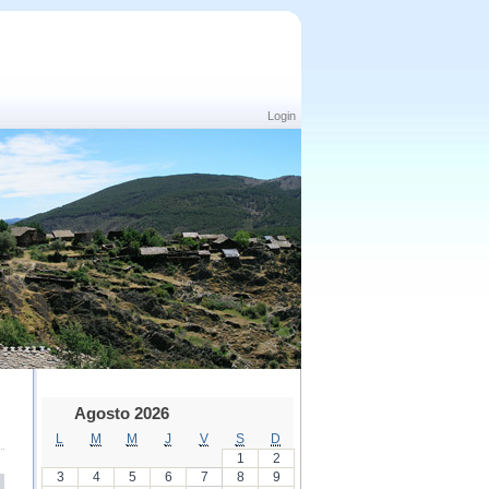
Login
Agosto 2026
L
M
M
J
V
S
D
1
2
3
4
5
6
7
8
9