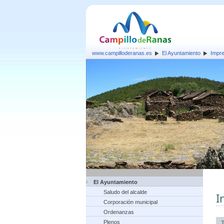
www.campilloderanas.es
El Ayuntamiento
Impr
El Ayuntamiento
Saludo del alcalde
I
Corporación municipal
Ordenanzas
Plenos
T