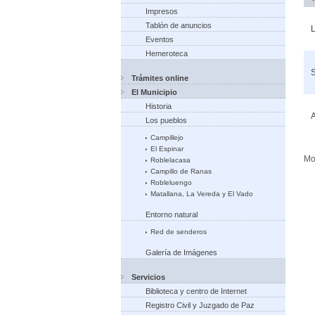
Impresos
Tablón de anuncios
L
Eventos
Hemeroteca
S
Trámites online
El Municipio
Historia
A
Los pueblos
Campillejo
El Espinar
Mos
Roblelacasa
Campillo de Ranas
Robleluengo
Matallana, La Vereda y El Vado
Entorno natural
Red de senderos
Galería de Imágenes
Servicios
Biblioteca y centro de Internet
Registro Civil y Juzgado de Paz