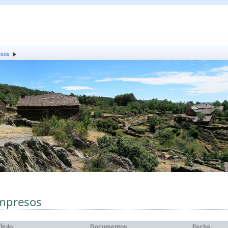
esos
mpresos
ítulo
Documentos
Fecha