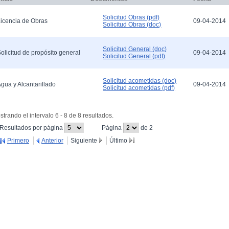
Solicitud Obras (pdf)
icencia de Obras
09-04-2014
Solicitud Obras (doc)
Solicitud General (doc)
olicitud de propósito general
09-04-2014
Solicitud General (pdf)
Solicitud acometidas (doc)
gua y Alcantarillado
09-04-2014
Solicitud acometidas (pdf)
trando el intervalo 6 - 8 de 8 resultados.
(Cambiar el valor de este campo provocará que se
(Cambiar el valor de este campo
Resultados por página
Página
de 2
recargue la página.)
provocará que se recargue la página.
Primero
Anterior
Siguiente
Último