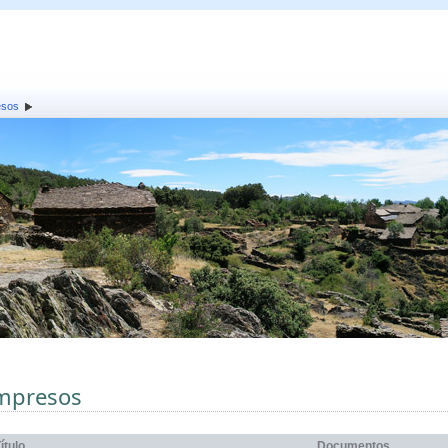
esos
mpresos
ítulo
Documentos