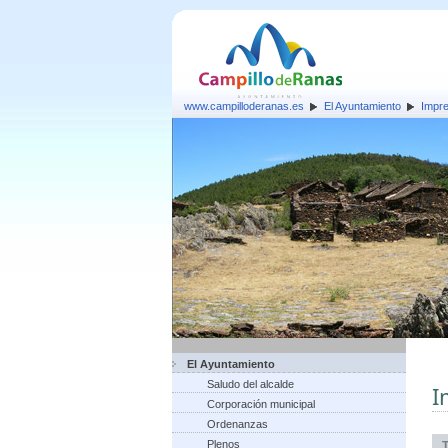
www.campilloderanas.es
El Ayuntamiento
Impr
El Ayuntamiento
Saludo del alcalde
I
Corporación municipal
Ordenanzas
Plenos
T