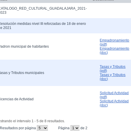
CATALOGO_RED_CULTURAL_GUADALAJARA_2021-
2023
esolución medidas nivel III reforzadas de 18 de enero
de 2021
Empadronamiento
(pdf)
adron municipal de habitantes
Empadronamiento
(doc)
Tasas y Tributos
(pdf)
asas y Tributos municipales
Tasas y Tributos
(doc)
Solicitud Actividad
(pdf)
icencias de Actividad
Solicitud Actividad
(doc)
trando el intervalo 1 - 5 de 8 resultados.
(Cambiar el valor de este campo provocará que se recargue
(Cambiar el valor de este campo prov
Resultados por página
Página
de 2