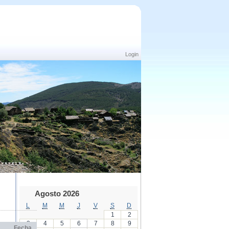
Login
Agosto 2026
L
M
M
J
V
S
D
1
2
3
4
5
6
7
8
9
Fecha