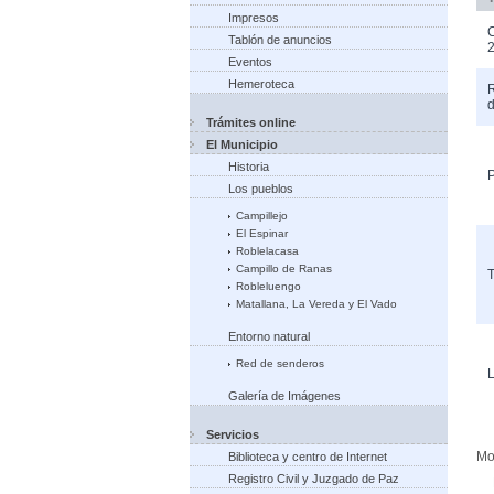
Impresos
Tablón de anuncios
Eventos
Hemeroteca
R
Trámites online
El Municipio
Historia
P
Los pueblos
Campillejo
El Espinar
Roblelacasa
Campillo de Ranas
T
Robleluengo
Matallana, La Vereda y El Vado
Entorno natural
Red de senderos
L
Galería de Imágenes
Servicios
Mos
Biblioteca y centro de Internet
Registro Civil y Juzgado de Paz