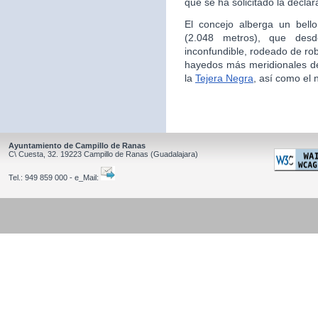
que se ha solicitado la decla
El concejo alberga un bello
(2.048 metros), que desd
inconfundible, rodeado de rob
hayedos más meridionales d
la
Tejera Negra
, así como el 
Ayuntamiento de Campillo de Ranas
C\ Cuesta, 32.
19223
Campillo de Ranas
(Guadalajara)
Tel.:
949 859 000 - e_Mail: