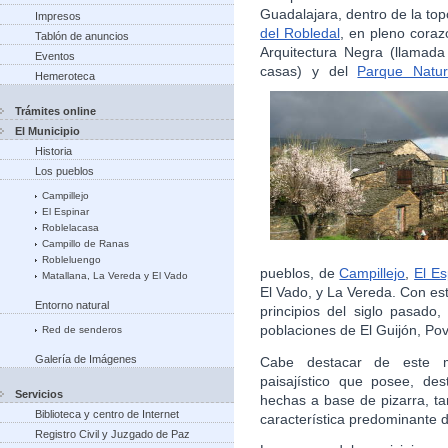
Guadalajara, dentro de la to
Impresos
del Robledal
, en pleno coraz
Tablón de anuncios
Arquitectura Negra (llamada
Eventos
casas) y del
Parque Natur
Hemeroteca
Trámites online
El Municipio
Historia
Los pueblos
Campillejo
El Espinar
Roblelacasa
Campillo de Ranas
Robleluengo
pueblos, de
Campillejo
,
El Es
Matallana, La Vereda y El Vado
El Vado, y La Vereda. Con es
Entorno natural
principios del siglo pasado
poblaciones de El Guijón, Pov
Red de senderos
Galería de Imágenes
Cabe destacar de este 
paisajístico que posee, de
Servicios
hechas a base de pizarra, ta
Biblioteca y centro de Internet
característica predominante 
Registro Civil y Juzgado de Paz