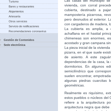
Las casas del municipio se
Turismo
vivienda, con corral preced
Bares y restaurantes
cubierta, destinado a pa
Alojamientos
mampostería pizarrosa, revoc
Artesanía
pero desnudos al exterior. L
Otros servicios
con cargaderos de madera, l
Servicio de notificaciones
La cubierta es amplia, a 
Recomendaciones coronavirus
achaflana en el hastial prin
chimeneas son enormes, est
Gestión de Contenidos
acostado y gran campana si
Sede electrónica
La pieza inicial de la vivien
pizarra, en el que suele exis
de asiento. A este zaguán
dependencias de la casa, la 
dormitorios. En algunos ed
semicilíndrico que correspo
suelen encontrar, empotradas
algunas piedras cuarcitas 
geométricas.
Realmente es riquísimo, ext
estos pueblos o núcleos del
refiere a la arquitectura p
arquitectura negra que debe 