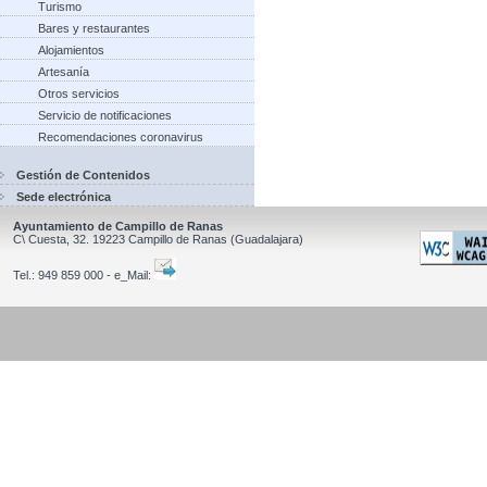
Turismo
Bares y restaurantes
Alojamientos
Artesanía
Otros servicios
Servicio de notificaciones
Recomendaciones coronavirus
Gestión de Contenidos
Sede electrónica
Ayuntamiento de Campillo de Ranas
C\ Cuesta, 32.
19223
Campillo de Ranas
(Guadalajara)
Tel.:
949 859 000 - e_Mail: