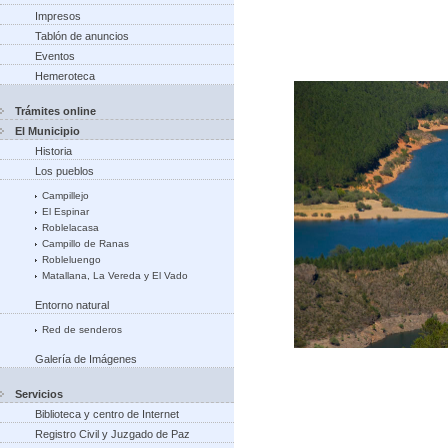
Impresos
Tablón de anuncios
Eventos
Hemeroteca
Trámites online
El Municipio
Historia
Los pueblos
Campillejo
El Espinar
Roblelacasa
Campillo de Ranas
Robleluengo
Matallana, La Vereda y El Vado
Entorno natural
Red de senderos
Galería de Imágenes
Servicios
Biblioteca y centro de Internet
Registro Civil y Juzgado de Paz