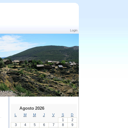
Login
Agosto 2026
L
M
M
J
V
S
D
1
2
3
4
5
6
7
8
9