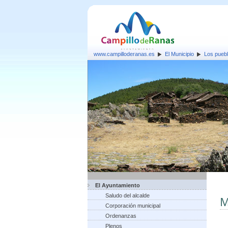
www.campilloderanas.es
El Municipio
Los pueb
El Ayuntamiento
Saludo del alcalde
M
Corporación municipal
Ordenanzas
Plenos