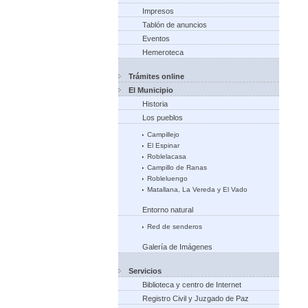
Impresos
Tablón de anuncios
Eventos
Hemeroteca
Trámites online
El Municipio
Historia
Los pueblos
Campillejo
El Espinar
Roblelacasa
Campillo de Ranas
Robleluengo
Matallana, La Vereda y El Vado
Entorno natural
Red de senderos
Galería de Imágenes
Servicios
Biblioteca y centro de Internet
Registro Civil y Juzgado de Paz