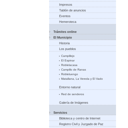
Impresos
Tablón de anuncios
Eventos
Hemeroteca
Trámites online
El Municipio
Historia
Los pueblos
Campillejo
El Espinar
Roblelacasa
Campillo de Ranas
Robleluengo
Matallana, La Vereda y El Vado
Entorno natural
Red de senderos
Galería de Imágenes
Servicios
Biblioteca y centro de Internet
Registro Civil y Juzgado de Paz