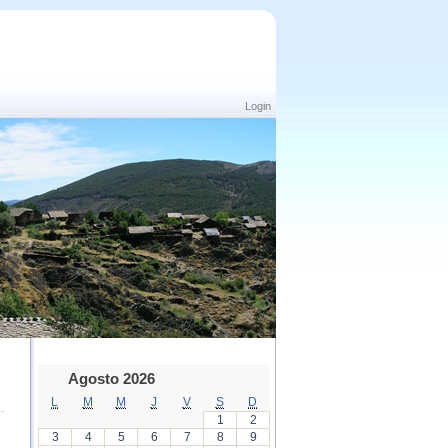
Login
Agosto 2026
L
M
M
J
V
S
D
1
2
3
4
5
6
7
8
9