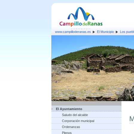
www.campilloderanas.es
El Municipio
Los pueb
El Ayuntamiento
Saludo del alcalde
M
Corporación municipal
Ordenanzas
Plenos