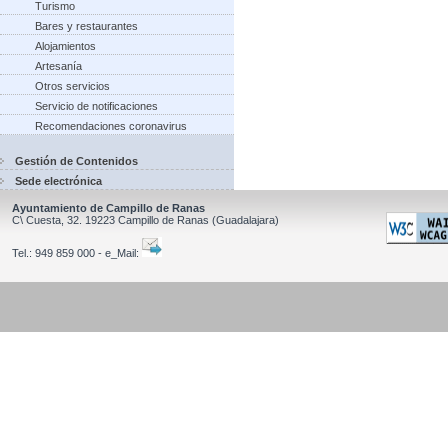
Turismo
Bares y restaurantes
Alojamientos
Artesanía
Otros servicios
Servicio de notificaciones
Recomendaciones coronavirus
Gestión de Contenidos
Sede electrónica
Ayuntamiento de Campillo de Ranas
C\ Cuesta, 32.
19223
Campillo de Ranas
(Guadalajara)
Tel.:
949 859 000 - e_Mail: