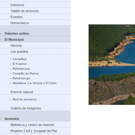
Impresos
Tablón de anuncios
Eventos
Hemeroteca
Trámites online
El Municipio
Historia
Los pueblos
Campillejo
El Espinar
Roblelacasa
Campillo de Ranas
Robleluengo
Matallana, La Vereda y El Vado
Entorno natural
Red de senderos
Galería de Imágenes
Servicios
Biblioteca y centro de Internet
Registro Civil y Juzgado de Paz