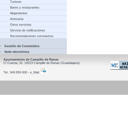
Turismo
Bares y restaurantes
Alojamientos
Artesanía
Otros servicios
Servicio de notificaciones
Recomendaciones coronavirus
Gestión de Contenidos
Sede electrónica
Ayuntamiento de Campillo de Ranas
C\ Cuesta, 32.
19223
Campillo de Ranas
(Guadalajara)
Tel.:
949 859 000 - e_Mail: