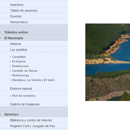
Impresos
Tablón de anuncios
Eventos
Hemeroteca
Trámites online
El Municipio
Historia
Los pueblos
Campillejo
El Espinar
Roblelacasa
Campillo de Ranas
Robleluengo
Matallana, La Vereda y El Vado
Entorno natural
Red de senderos
Galería de Imágenes
Servicios
Biblioteca y centro de Internet
Registro Civil y Juzgado de Paz