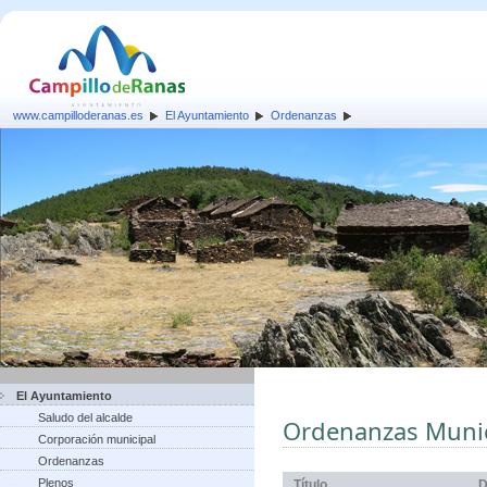
www.campilloderanas.es
El Ayuntamiento
Ordenanzas
El Ayuntamiento
Saludo del alcalde
Ordenanzas Munic
Corporación municipal
Ordenanzas
Plenos
Título
D