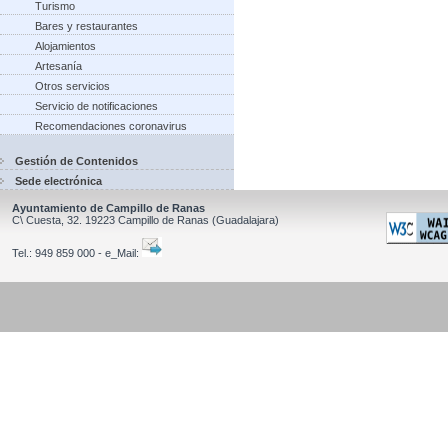
Turismo
Bares y restaurantes
Alojamientos
Artesanía
Otros servicios
Servicio de notificaciones
Recomendaciones coronavirus
Gestión de Contenidos
Sede electrónica
Ayuntamiento de Campillo de Ranas
C\ Cuesta, 32.
19223
Campillo de Ranas
(Guadalajara)
Tel.:
949 859 000 - e_Mail: