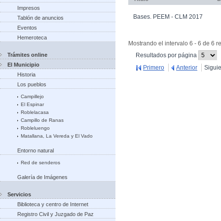
Impresos
Bases. PEEM - CLM 2017
Tablón de anuncios
Eventos
Hemeroteca
Mostrando el intervalo 6 - 6 de 6 r
(Cambiar
Trámites online
Resultados por página
recargue
El Municipio
Primero
Anterior
Sigui
Historia
Los pueblos
Campillejo
El Espinar
Roblelacasa
Campillo de Ranas
Robleluengo
Matallana, La Vereda y El Vado
Entorno natural
Red de senderos
Galería de Imágenes
Servicios
Biblioteca y centro de Internet
Registro Civil y Juzgado de Paz