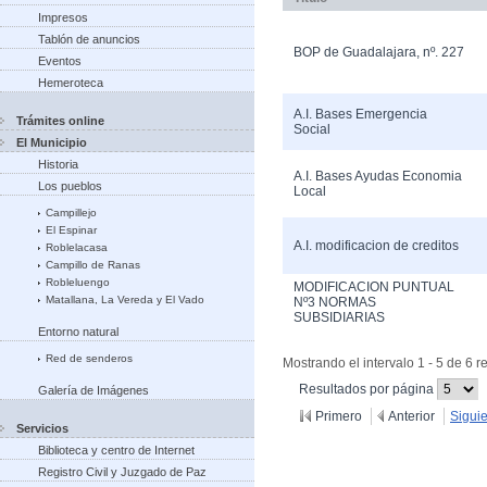
Impresos
Tablón de anuncios
BOP de Guadalajara, nº. 227
Eventos
Hemeroteca
A.I. Bases Emergencia
Trámites online
Social
El Municipio
Historia
A.I. Bases Ayudas Economia
Los pueblos
Local
Campillejo
El Espinar
A.I. modificacion de creditos
Roblelacasa
Campillo de Ranas
Robleluengo
MODIFICACION PUNTUAL
Matallana, La Vereda y El Vado
Nº3 NORMAS
SUBSIDIARIAS
Entorno natural
Red de senderos
Mostrando el intervalo 1 - 5 de 6 r
(Cambiar
Resultados por página
Galería de Imágenes
recargue
Primero
Anterior
Sigui
Servicios
Biblioteca y centro de Internet
Registro Civil y Juzgado de Paz