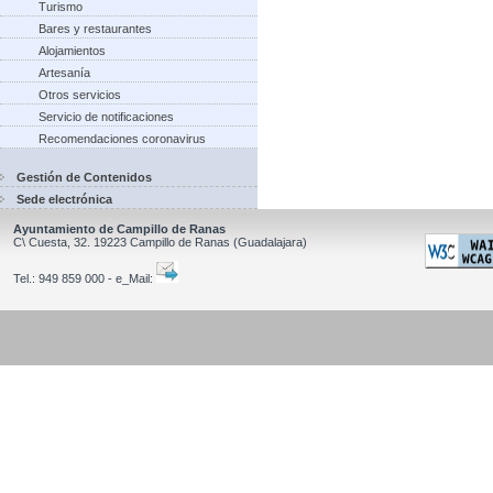
Turismo
Bares y restaurantes
Alojamientos
Artesanía
Otros servicios
Servicio de notificaciones
Recomendaciones coronavirus
Gestión de Contenidos
Sede electrónica
Ayuntamiento de Campillo de Ranas
C\ Cuesta, 32.
19223
Campillo de Ranas
(Guadalajara)
Tel.:
949 859 000 - e_Mail: