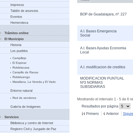
Impresos
Tablón de anuncios
BOP de Guadalajara, nº. 227
Eventos
Hemeroteca
A.I. Bases Emergencia
Trámites online
Social
El Municipio
Historia
A.I. Bases Ayudas Economia
Los pueblos
Local
Campillejo
El Espinar
A.I. modificacion de creditos
Roblelacasa
Campillo de Ranas
Robleluengo
MODIFICACION PUNTUAL
Matallana, La Vereda y El Vado
Nº3 NORMAS
SUBSIDIARIAS
Entorno natural
Red de senderos
Mostrando el intervalo 1 - 5 de 6 r
(Cambiar
Resultados por página
Galería de Imágenes
recargue
Primero
Anterior
Sigui
Servicios
Biblioteca y centro de Internet
Registro Civil y Juzgado de Paz