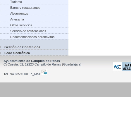
Turismo
Bares y restaurantes
Alojamientos
Artesanía
Otros servicios
Servicio de notificaciones
Recomendaciones coronavirus
Gestión de Contenidos
Sede electrónica
Ayuntamiento de Campillo de Ranas
C\ Cuesta, 32.
19223
Campillo de Ranas
(Guadalajara)
Tel.:
949 859 000 - e_Mail: