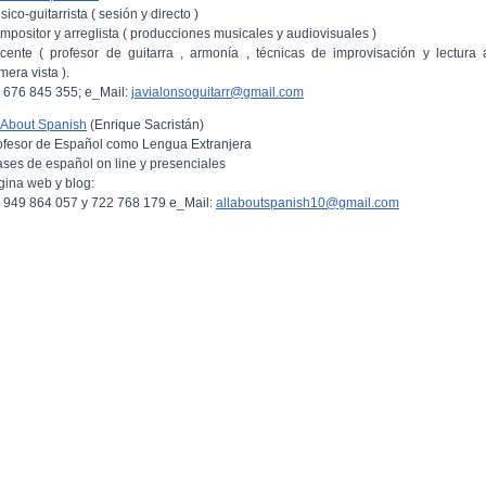
ico-guitarrista ( sesión y directo )
mpositor y arreglista ( producciones musicales y audiovisuales )
cente ( profesor de guitarra , armonía , técnicas de improvisación y lectura 
mera vista ).
l: 676 845 355; e_Mail:
javialonsoguitarr@gmail.com
l About Spanish
(Enrique Sacristán)
ofesor de Español como Lengua Extranjera
ases de español on line y presenciales
gina web y blog:
l: 949 864 057 y 722 768 179 e_Mail:
allaboutspanish10@gmail.com