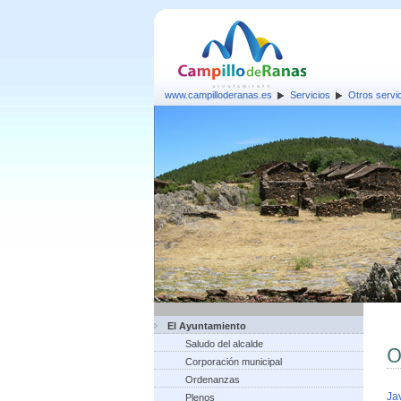
www.campilloderanas.es
Servicios
Otros servi
El Ayuntamiento
Saludo del alcalde
O
Corporación municipal
Ordenanzas
Ja
Plenos