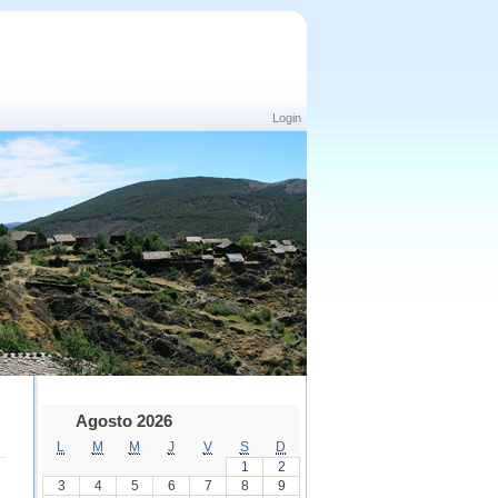
Login
Agosto 2026
L
M
M
J
V
S
D
1
2
3
4
5
6
7
8
9