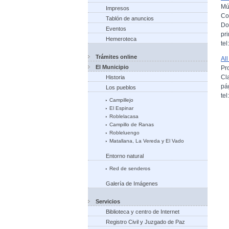
Mús
Impresos
Co
Tablón de anuncios
Do
Eventos
pri
Hemeroteca
te
Trámites online
Al
El Municipio
Pr
Cl
Historia
pá
Los pueblos
te
Campillejo
El Espinar
Roblelacasa
Campillo de Ranas
Robleluengo
Matallana, La Vereda y El Vado
Entorno natural
Red de senderos
Galería de Imágenes
Servicios
Biblioteca y centro de Internet
Registro Civil y Juzgado de Paz