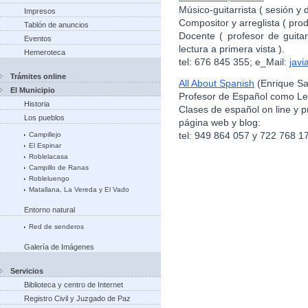
Músico-guitarrista ( sesión y d
Impresos
Compositor y arreglista ( pro
Tablón de anuncios
Docente ( profesor de guitar
Eventos
lectura a primera vista ).
Hemeroteca
tel: 676 845 355; e_Mail:
jav
Trámites online
All About Spanish
(Enrique Sa
El Municipio
Profesor de Español como Le
Historia
Clases de español on line y p
Los pueblos
página web y blog:
tel: 949 864 057 y 722 768 1
Campillejo
El Espinar
Roblelacasa
Campillo de Ranas
Robleluengo
Matallana, La Vereda y El Vado
Entorno natural
Red de senderos
Galería de Imágenes
Servicios
Biblioteca y centro de Internet
Registro Civil y Juzgado de Paz