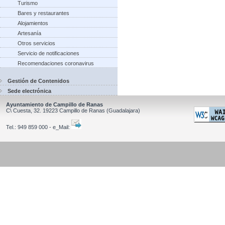
Turismo
Bares y restaurantes
Alojamientos
Artesanía
Otros servicios
Servicio de notificaciones
Recomendaciones coronavirus
Gestión de Contenidos
Sede electrónica
Ayuntamiento de Campillo de Ranas
C\ Cuesta, 32.
19223
Campillo de Ranas
(Guadalajara)
Tel.:
949 859 000 - e_Mail: