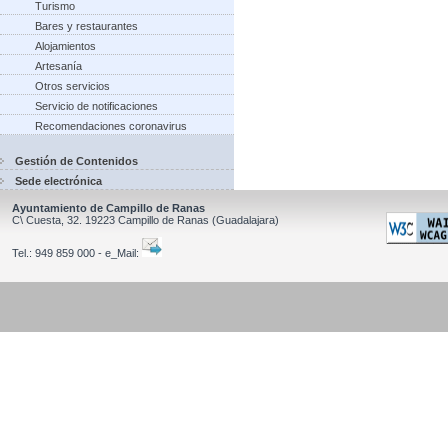
Turismo
Bares y restaurantes
Alojamientos
Artesanía
Otros servicios
Servicio de notificaciones
Recomendaciones coronavirus
Gestión de Contenidos
Sede electrónica
Ayuntamiento de Campillo de Ranas
C\ Cuesta, 32.
19223
Campillo de Ranas
(Guadalajara)
Tel.:
949 859 000 - e_Mail: