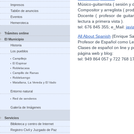
Músico-guitarrista ( sesión y d
Impresos
Compositor y arreglista ( pro
Tablón de anuncios
Docente ( profesor de guitar
Eventos
lectura a primera vista ).
Hemeroteca
tel: 676 845 355; e_Mail:
jav
Trámites online
All About Spanish
(Enrique Sa
El Municipio
Profesor de Español como Le
Historia
Clases de español on line y p
Los pueblos
página web y blog:
tel: 949 864 057 y 722 768 1
Campillejo
El Espinar
Roblelacasa
Campillo de Ranas
Robleluengo
Matallana, La Vereda y El Vado
Entorno natural
Red de senderos
Galería de Imágenes
Servicios
Biblioteca y centro de Internet
Registro Civil y Juzgado de Paz