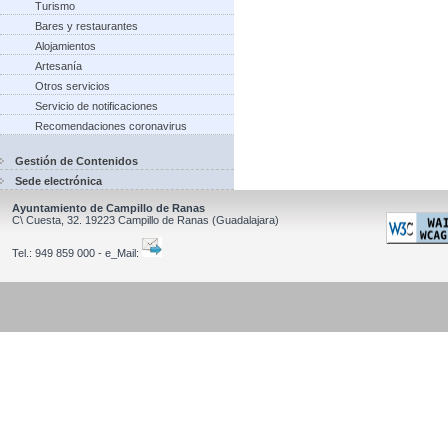
Turismo
Bares y restaurantes
Alojamientos
Artesanía
Otros servicios
Servicio de notificaciones
Recomendaciones coronavirus
Gestión de Contenidos
Sede electrónica
Ayuntamiento de Campillo de Ranas
C\ Cuesta, 32.
19223
Campillo de Ranas
(Guadalajara)
Tel.:
949 859 000 - e_Mail: