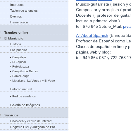
Músico-guitarrista ( sesión y d
Impresos
Compositor y arreglista ( pro
Tablón de anuncios
Docente ( profesor de guitar
Eventos
lectura a primera vista ).
Hemeroteca
tel: 676 845 355; e_Mail:
jav
Trámites online
All About Spanish
(Enrique Sa
El Municipio
Profesor de Español como Le
Historia
Clases de español on line y p
Los pueblos
página web y blog:
tel: 949 864 057 y 722 768 1
Campillejo
El Espinar
Roblelacasa
Campillo de Ranas
Robleluengo
Matallana, La Vereda y El Vado
Entorno natural
Red de senderos
Galería de Imágenes
Servicios
Biblioteca y centro de Internet
Registro Civil y Juzgado de Paz