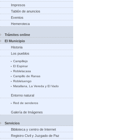
Impresos
Tablón de anuncios
Eventos
Hemeroteca
Trámites online
El Municipio
Historia
Los pueblos
Campillejo
El Espinar
Roblelacasa
Campillo de Ranas
Robleluengo
Matallana, La Vereda y El Vado
Entorno natural
Red de senderos
Galería de Imágenes
Servicios
Biblioteca y centro de Internet
Registro Civil y Juzgado de Paz