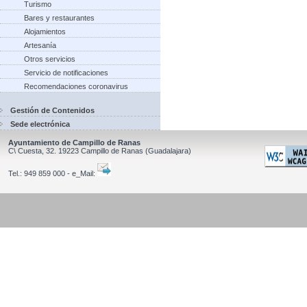
Turismo
Bares y restaurantes
Alojamientos
Artesanía
Otros servicios
Servicio de notificaciones
Recomendaciones coronavirus
Gestión de Contenidos
Sede electrónica
Ayuntamiento de Campillo de Ranas
C\ Cuesta, 32.
19223
Campillo de Ranas
(Guadalajara)
Tel.:
949 859 000 - e_Mail: