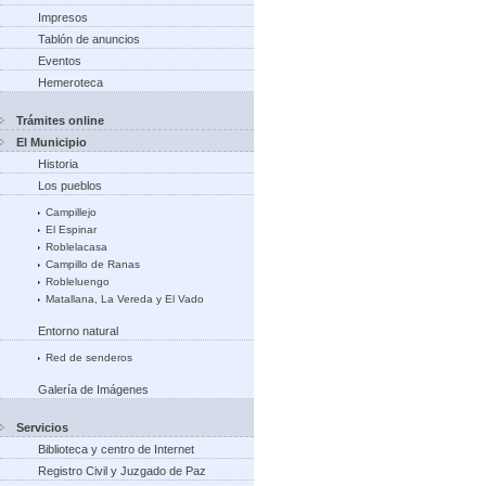
Impresos
Tablón de anuncios
Eventos
Hemeroteca
Trámites online
El Municipio
Historia
Los pueblos
Campillejo
El Espinar
Roblelacasa
Campillo de Ranas
Robleluengo
Matallana, La Vereda y El Vado
Entorno natural
Red de senderos
Galería de Imágenes
Servicios
Biblioteca y centro de Internet
Registro Civil y Juzgado de Paz