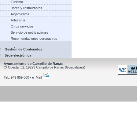
Turismo
Bares y restaurantes
Alojamientos
Artesanía
Otros servicios
Servicio de notificaciones
Recomendaciones coronavirus
Gestión de Contenidos
Sede electrónica
Ayuntamiento de Campillo de Ranas
C\ Cuesta, 32.
19223
Campillo de Ranas
(Guadalajara)
Tel.:
949 859 000 - e_Mail: