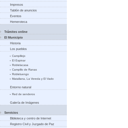
Impresos
Tablón de anuncios
Eventos
Hemeroteca
Trámites online
El Municipio
Historia
Los pueblos
Campillejo
El Espinar
Roblelacasa
Campillo de Ranas
Robleluengo
Matallana, La Vereda y El Vado
Entorno natural
Red de senderos
Galería de Imágenes
Servicios
Biblioteca y centro de Internet
Registro Civil y Juzgado de Paz