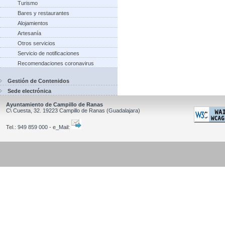
Turismo
Bares y restaurantes
Alojamientos
Artesanía
Otros servicios
Servicio de notificaciones
Recomendaciones coronavirus
Gestión de Contenidos
Sede electrónica
Ayuntamiento de Campillo de Ranas
C\ Cuesta, 32.
19223
Campillo de Ranas
(Guadalajara)
Tel.:
949 859 000 - e_Mail: