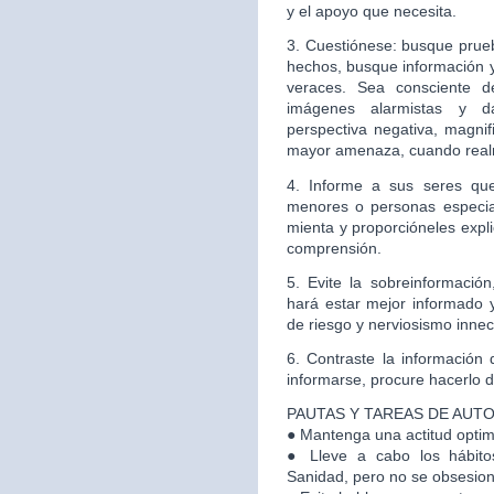
y el apoyo que necesita.
3. Cuestiónese: busque prueb
hechos, busque información y 
veraces. Sea consciente d
imágenes alarmistas y d
perspectiva negativa, magni
mayor amenaza, cuando real
4. Informe a sus seres que
menores o personas especia
mienta y proporcióneles expl
comprensión.
5. Evite la sobreinformaci
hará estar mejor informado y
de riesgo y nerviosismo inne
6. Contraste la información
informarse, procure hacerlo de
PAUTAS Y TAREAS DE AUT
● Mantenga una actitud optimi
● Lleve a cabo los hábit
Sanidad, pero no se obsesion