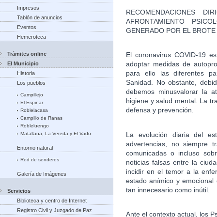
Impresos
RECOMENDACIONES DIR
Tablón de anuncios
AFRONTAMIENTO PSICO
Eventos
GENERADO POR EL BROTE
Hemeroteca
Trámites online
El coronavirus COVID-19 es 
adoptar medidas de autoprot
El Municipio
para ello las diferentes p
Historia
Sanidad. No obstante, debid
Los pueblos
debemos minusvalorar la at
Campillejo
higiene y salud mental. La t
El Espinar
defensa y prevención.
Roblelacasa
Campillo de Ranas
Robleluengo
La evolución diaria del es
Matallana, La Vereda y El Vado
advertencias, no siempre t
Entorno natural
comunicadas o incluso sob
Red de senderos
noticias falsas entre la ciud
incidir en el temor a la enf
Galería de Imágenes
estado anímico y emocional
tan innecesario como inútil.
Servicios
Biblioteca y centro de Internet
Registro Civil y Juzgado de Paz
Ante el contexto actual, los 