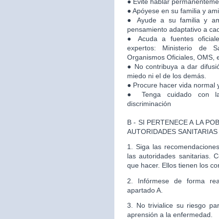
● Evite hablar permanenteme
● Apóyese en su familia y am
● Ayude a su familia y a
pensamiento adaptativo a cad
● Acuda a fuentes oficial
expertos: Ministerio de S
Organismos Oficiales, OMS, e
● No contribuya a dar difusi
miedo ni el de los demás.
● Procure hacer vida normal y
● Tenga cuidado con la
discriminación
B - SI PERTENECE A LA P
AUTORIDADES SANITARIAS
1. Siga las recomendacione
las autoridades sanitarias. 
que hacer. Ellos tienen los c
2. Infórmese de forma rea
apartado A.
3. No trivialice su riesgo p
aprensión a la enfermedad.